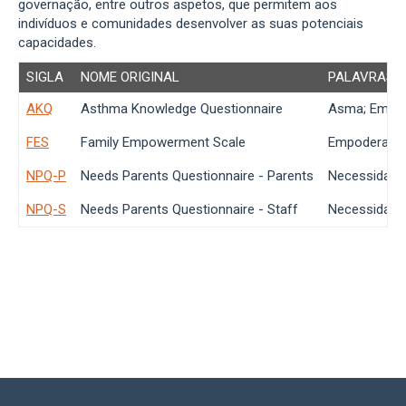
governação, entre outros aspetos, que permitem aos
indivíduos e comunidades desenvolver as suas potenciais
capacidades.
SIGLA
NOME ORIGINAL
PALAVRAS 
AKQ
Asthma Knowledge Questionnaire
Asma; Empod
FES
Family Empowerment Scale
Empoderament
NPQ-P
Needs Parents Questionnaire - Parents
Necessidades
NPQ-S
Needs Parents Questionnaire - Staff
Necessidades