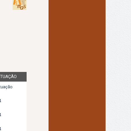
TUAÇÃO
tuação
4
4
4