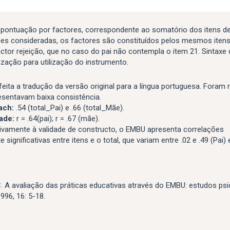
ontuação por factores, correspondente ao somatório dos itens de
es consideradas, os factores são constituídos pelos mesmos iten
tor rejeição, que no caso do pai não contempla o item 21. Sintaxe 
zação para utilização do instrumento.
feita a tradução da versão original para a língua portuguesa. Foram
esentavam baixa consistência.
ach:
.54 (total_Pai) e .66 (total_Mãe).
ade:
r = .64(pai); r = .67 (mãe).
tivamente à validade de constructo, o EMBU apresenta correlações
 significativas entre itens e o total, que variam entre .02 e .49 (Pai) e
. A avaliação das práticas educativas através do EMBU: estudos ps
996, 16: 5-18.