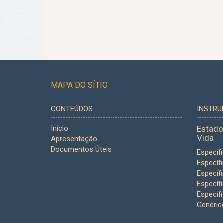
MAPA DO SÍTIO
CONTEÚDOS
INSTR
Início
Estado
Vida
Apresentação
Documentos Úteis
Específ
Específ
Específ
Específ
Específ
Genéric