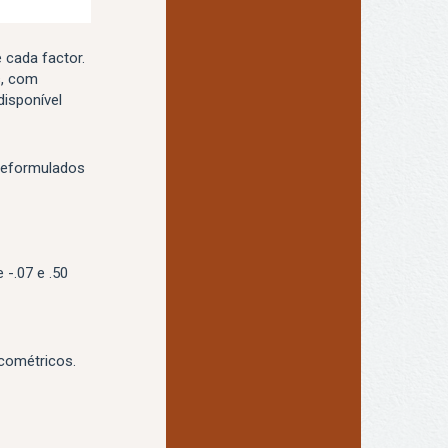
 cada factor.
s, com
disponível
 reformulados
 -.07 e .50
icométricos.