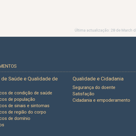
Última actualização: 28 de March d
UMENTOS
 de Saúde e Qualidade de
Qualidade e Cidadania
Segurança do doente
icos de condição de saúde
Satisfação
icos de população
Cidadania e empoderamento
icos de sinais e sintomas
icos de região do corpo
icos de domínio
os