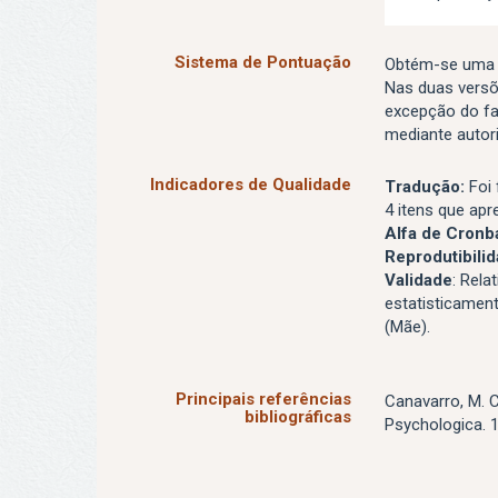
Sistema de Pontuação
Obtém-se uma p
Nas duas versõ
excepção do fac
mediante autori
Indicadores de Qualidade
Tradução:
Foi 
4 itens que apr
Alfa de Cronb
Reprodutibilid
Validade
: Rela
estatisticamente
(Mãe).
Principais referências
Canavarro, M. C
bibliográficas
Psychologica. 1