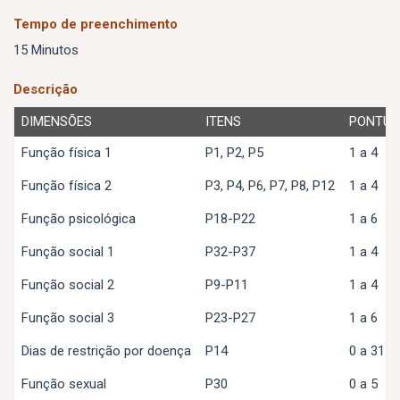
Tempo de preenchimento
15 Minutos
Descrição
DIMENSÕES
ITENS
PONTU
Função física 1
P1, P2, P5
1 a 4
Função física 2
P3, P4, P6, P7, P8, P12
1 a 4
Função psicológica
P18-P22
1 a 6
Função social 1
P32-P37
1 a 4
Função social 2
P9-P11
1 a 4
Função social 3
P23-P27
1 a 6
Dias de restrição por doença
P14
0 a 31
Função sexual
P30
0 a 5