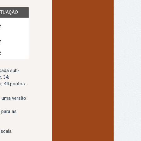
TUAÇÃO
2
2
2
cada sub-
, 34;
r, 44 pontos.
e uma versão
 para as
escala