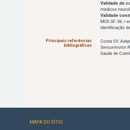
Validade de c
médicos neurol
Validade cons
MOS SF-36;
r
en
identificação d
Principais referências
Costa SV.
Adap
bibliográficas
Sensorimotor R
Saúde de Coimb
MAPA DO SÍTIO