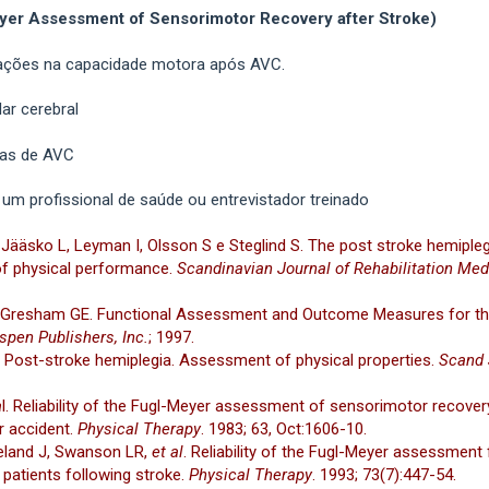
er Assessment of Sensorimotor Recovery after Stroke)
erações na capacidade motora após AVC.
ar cerebral
mas de AVC
um profissional de saúde ou entrevistador treinado
Jääsko L, Leyman I, Olsson S e Steglind S. The post stroke hemiplegi
of physical performance.
Scandinavian Journal of Rehabilitation Med
 Gresham GE. Functional Assessment and Outcome Measures for the 
spen Publishers, Inc.
; 1997.
.
Post-stroke hemiplegia. Assessment of physical properties.
Scand 
a
l. Reliability of the Fugl-Meyer assessment of sensorimotor recover
r accident.
Physical Therapy
. 1983; 63, Oct:1606-10.
eland J, Swanson LR,
et al
. Reliability of the Fugl-Meyer assessment
patients following stroke.
Physical Therapy
. 1993; 73(7):447-54.