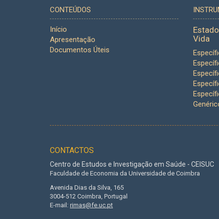
CONTEÚDOS
INSTR
Início
Estado
Vida
Apresentação
Documentos Úteis
Específ
Específ
Específ
Específ
Específ
Genéric
CONTACTOS
Centro de Estudos e Investigação em Saúde - CEISUC
Faculdade de Economia da Universidade de Coimbra
Avenida Dias da Silva, 165
3004-512 Coimbra, Portugal
E-mail:
rimas@fe.uc.pt