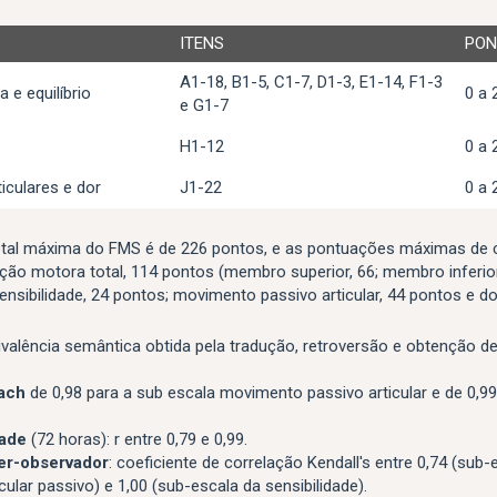
ITENS
PON
A1-18, B1-5, C1-7, D1-3, E1-14, F1-3
 e equilíbrio
0 a 
e G1-7
H1-12
0 a 
iculares e dor
J1-22
0 a 
tal máxima do FMS é de 226 pontos, e as pontuações máximas de 
ção motora total, 114 pontos (membro superior, 66; membro inferior
 sensibilidade, 24 pontos; movimento passivo articular, 44 pontos e do
valência semântica obtida pela tradução, retroversão e obtenção d
ach
de 0,98 para a sub escala movimento passivo articular e de 0,99
dade
(72 horas): r entre 0,79 e 0,99.
ter-observador
: coeficiente de correlação Kendall's entre 0,74 (sub-
ular passivo) e 1,00 (sub-escala da sensibilidade).