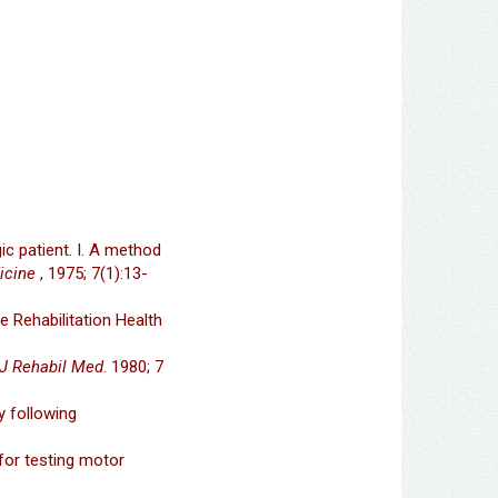
c patient. I. A method
icine
, 1975; 7(1):13-
Rehabilitation Health
J Rehabil Med
. 1980; 7
y following
 for testing motor