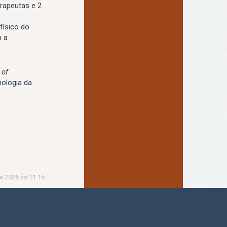
erapeutas e 2
físico do
m a
 of
nologia da
e 2025 às 11:16.