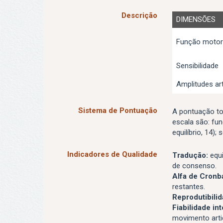
Descrição
DIMENSÕES
Função motora
Sensibilidade
Amplitudes art
Sistema de Pontuação
A pontuação to
escala são: fun
equilíbrio, 14);
Indicadores de Qualidade
Tradução:
equi
de consenso.
Alfa de Cronb
restantes.
Reprodutibili
Fiabilidade in
movimento artic