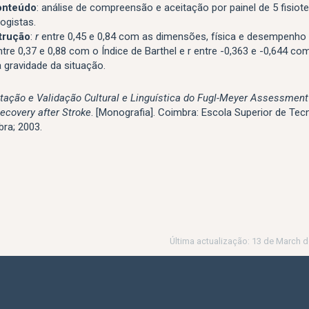
onteúdo
: análise de compreensão e aceitação por painel de 5 fisiot
ogistas.
trução
:
r
entre 0,45 e 0,84 com as dimensões, física e desempenho 
tre 0,37 e 0,88 com o Índice de Barthel e r entre -0,363 e -0,644 co
a gravidade da situação.
tação e Validação Cultural e Linguística do Fugl-Meyer Assessment
ecovery after Stroke
. [Monografia]. Coimbra: Escola Superior de Tec
ra; 2003.
Última actualização: 13 de March d