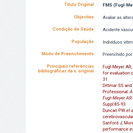
Título Original
FMS (Fugl-Mey
Objectivo
Avaliar as alt
Condição de Saúde
Acidente vascul
População
Indivíduos víti
Modo de Preenchimento
Preenchido por 
Principais referências
Fugl-Meyer AR, 
bibliográficas da v. original
for evaluation 
31.
Dittmar SS and
Professional.
A
Fugl
-
Meyer
AR
Suppl:85-93.
Duncan PW
et 
cerebrovascula
Sanford J, Mor
performance in 