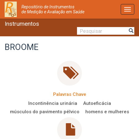
Repositório de Instrumentos
Activ
de Medição e Avaliação em Saúde
Nave
Instrumentos
BROOME
Palavras Chave
Incontinência urinária
Autoeficácia
músculos do pavimento pélvico
homens e mulheres