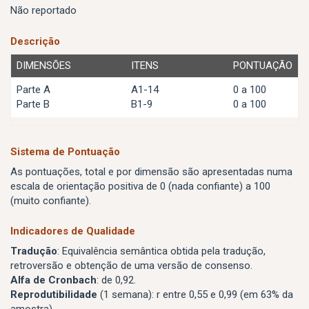
Não reportado
Descrição
DIMENSÕES
ITENS
PONTUAÇÃO
Parte A
A1-14
0 a 100
Parte B
B1-9
0 a 100
Sistema de Pontuação
As pontuações, total e por dimensão são apresentadas numa
escala de orientação positiva de 0 (nada confiante) a 100
(muito confiante).
Indicadores de Qualidade
Tradução
: Equivalência semântica obtida pela tradução,
retroversão e obtenção de uma versão de consenso.
Alfa de Cronbach
: de 0,92.
Reprodutibilidade
(1 semana): r entre 0,55 e 0,99 (em 63% da
amostra).