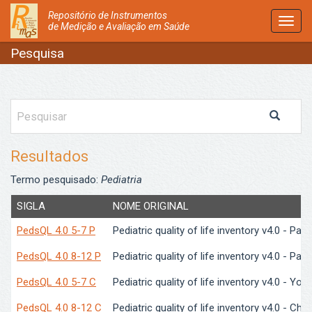
Repositório de Instrumentos
Activ
de Medição e Avaliação em Saúde
Nave
Pesquisa
Resultados
Termo pesquisado:
Pediatria
SIGLA
NOME ORIGINAL
PedsQL 4.0 5-7 P
Pediatric quality of life inventory v4.0 - Pa
PedsQL 4.0 8-12 P
Pediatric quality of life inventory v4.0 - Par
PedsQL 4.0 5-7 C
Pediatric quality of life inventory v4.0 - Yo
PedsQL 4.0 8-12 C
Pediatric quality of life inventory v4.0 - Chi