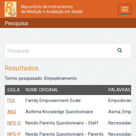
Repositório de Instrumentos
Activ
de Medição e Avaliação em Saúde
Nave
Pesquisa
Resultados
Termo pesquisado:
Empoderamento
SIGLA
NOME ORIGINAL
PALAVRAS C
FES
Family Empowerment Scale
Empoderamento
AKQ
Asthma Knowledge Questionnaire
Asma; Empode
NPQ-S
Needs Parents Questionnaire - Staff
Necessidades 
NPQ-P
Needs Parents Questionnaire - Parents
Necessidades 