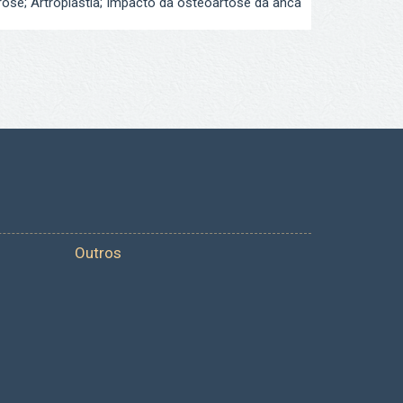
rose; Artroplastia; Impacto da osteoartose da anca
Outros