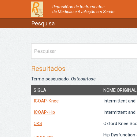
Repositório de Instrumentos
de Medição e Avaliação em Saúde
Pesquisa
Resultados
Termo pesquisado:
Osteoartose
SIGLA
NOME ORIGINAL
ICOAP-Knee
Intermittent and
ICOAP-Hip
Intermittent and
OKS
Oxford Knee Sc
Hip Dysfunction 