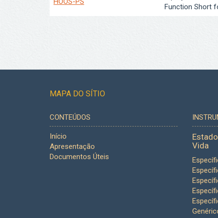
HOOS-PS
Function Short 
MAPA DO SÍTIO
CONTEÚDOS
INSTR
Início
Estado
Vida
Apresentação
Documentos Úteis
Específ
Específ
Específ
Específ
Específ
Genéric