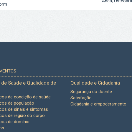
Anca; Osteoart
form
UMENTOS
 de Saúde e Qualidade de
Qualidade e Cidadania
Segurança do doente
icos de condição de saúde
Satisfação
icos de população
Cidadania e empoderamento
icos de sinais e sintomas
icos de região do corpo
icos de domínio
os