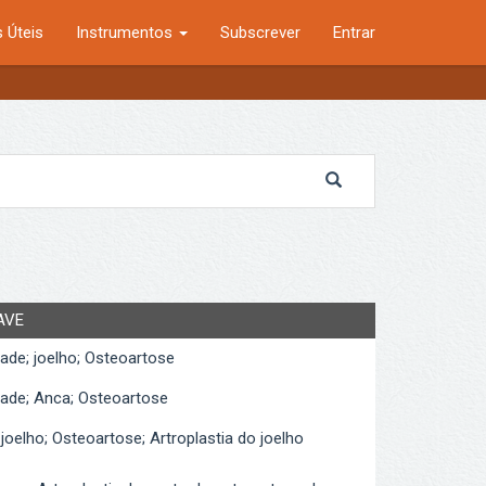
 Úteis
Instrumentos
Subscrever
Entrar
AVE
dade; joelho; Osteoartose
dade; Anca; Osteoartose
 joelho; Osteoartose; Artroplastia do joelho