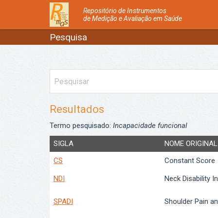
Repositório de Instrumentos
de Medição e Avaliação em Saúde
Pesquisa
Resultados
Termo pesquisado:
Incapacidade funcional
SIGLA
NOME ORIGINAL
CS
Constant Score
NDI
Neck Disability I
SPADI
Shoulder Pain and