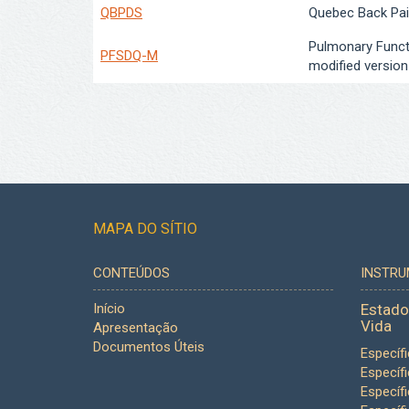
QBPDS
Quebec Back Pain
Pulmonary Funct
PFSDQ-M
modified version
MAPA DO SÍTIO
CONTEÚDOS
INSTR
Início
Estado
Vida
Apresentação
Documentos Úteis
Específ
Específ
Específ