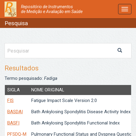
Repositório de Instrumentos
Activ
de Medição e Avaliação em Saúde
Nave
Pesquisa
Resultados
Termo pesquisado:
Fadiga
SIGLA
NOME ORIGINAL
FIS
Fatigue Impact Scale Version 2.0
BASDAI
Bath Ankylosing Spondylitis Disease Activity Index
BASFI
Bath Ankylosing Spondylitis Functional Index
PFSDQ-M
Pulmonary Functional Status and Dyspnea Questionna