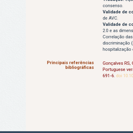
consenso.
Validade de c
de AVC.
Validade de c
2.0 e as dimen
Correlação das 
discriminação 
hospitalização
Principais referências
Gonçalves RS, Gi
bibliográficas
Portuguese vers
691-6.
doi 10.1