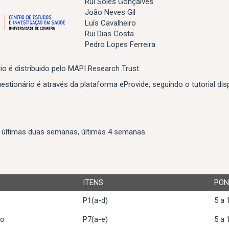
Rui Soles Gonçalves
João Neves Gil
Luís Cavalheiro
Rui Dias Costa
Pedro Lopes Ferreira
io é distribuido pelo MAPI Research Trust.
stionário é através da plataforma eProvide, seguindo o tutorial dis
 últimas duas semanas, últimas 4 semanas
ITENS
PON
P1(a-d)
5 a 
ão
P7(a-e)
5 a 