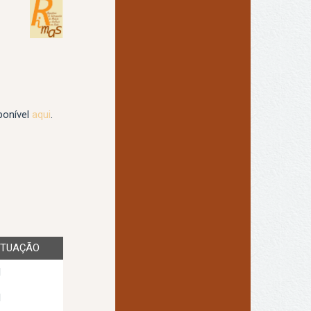
ponível
aqui
.
TUAÇÃO
1
1