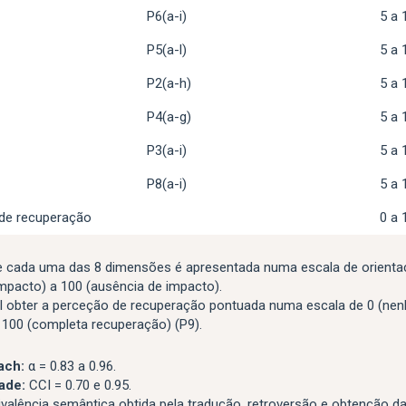
P6(a-i)
5 a 
P5(a-l)
5 a 
P2(a-h)
5 a 
P4(a-g)
5 a 
P3(a-i)
5 a 
P8(a-i)
5 a 
de recuperação
0 a 
 cada uma das 8 dimensões é apresentada numa escala de orientaç
mpacto) a 100 (ausência de impacto).
el obter a perceção de recuperação pontuada numa escala de 0 (ne
 100 (completa recuperação) (P9).
ach:
α = 0.83 a 0.96.
ade:
CCI = 0.70 e 0.95.
valência semântica obtida pela tradução, retroversão e obtenção d