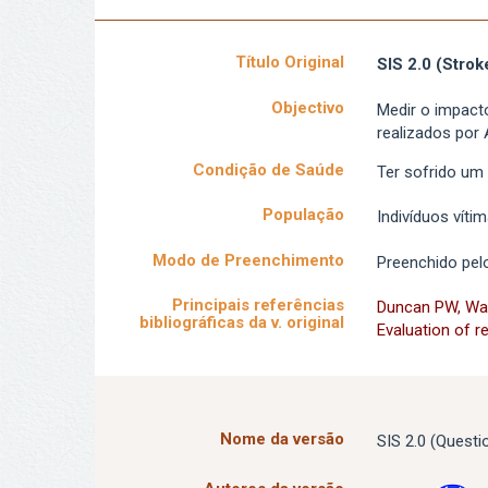
Título Original
SIS 2.0 (Strok
Objectivo
Medir o impact
realizados por
Condição de Saúde
Ter sofrido um
População
Indivíduos víti
Modo de Preenchimento
Preenchido pel
Principais referências
Duncan PW, Wall
bibliográficas da v. original
Evaluation of rel
Nome da versão
SIS 2.0 (Questi