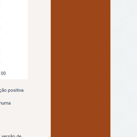
1
1
1
1
1
1
100
ão positiva
nhuma
a versão de