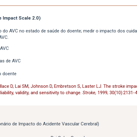
e Impact Scale 2.0)
o do AVC no estado de saúde do doente; medir o impacto dos cuid
 AVC.
 AVC
mas de AVC
o doente
ace D, Lai SM, Johnson D, Embretson S, Laster LJ. The stroke impact
iability, validity, and sensitivity to change.
Stroke,
1999; 30(10
):2131-4
onário de Impacto do Acidente Vascular Cerebral)