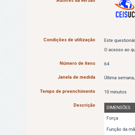
Autores da versão
Condições de utilização
Este questionár
O acesso ao que
Número de itens
64
Janela de medida
Última semana,
Tempo de preenchimento
10 minutos
Descrição
DIMENSÕES
Força
Função da m