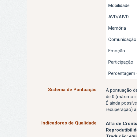
Mobilidade
AVD/AIVD
Memória
Comunicação
Emoção
Participação
Percentagem 
Sistema de Pontuação
A pontuação de
de 0 (máximo i
É ainda possív
recuperação) a
Indicadores de Qualidade
Alfa de Cronb
Reprodutibilid
Tradução:
equi