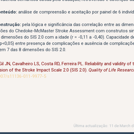
onteúdo:
análise de compreensão e aceitação por painel de 6 indiví
onstrução:
pela lógica e significância das correlação entre as dime
sões do Chedoke-McMaster Stroke Assessment com construtos sim
dimensões do SIS 2.0 com a idade (r = -0,11 a -0,40). Capacidade d
(p<0,05) entre presença de complicações e ausência de complicaçõ
 em 7 das 8 dimensões do SIS 2.0.
l JN, Cavalheiro LS, Costa RD, Ferreira PL. Reliability and validity of 
ion of the Stroke Impact Scale 2.0 (SIS 2.0).
Quality of Life Researc
007/s11136-011-9977-5
Última actualização: 11 de March d