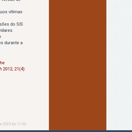
duos vítimas
nsões do SIS
ilares.
e
es durante a
the
h
2012; 21(4):
e 2025 às 11:30.