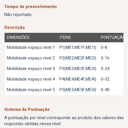
Tempo de preenchimento
Não reportado
Descrição
DIMENSÕES
ITENS
PONTUAÇÃO
Mobilidade espaço nível 1
P1(ME1;ME1F;ME1I)
0-8
Mobilidade espaço nível 2
P2(ME2;ME2F;ME2I)
0-16
Mobilidade espaço nível 3
P3(ME3;ME3F;ME3I)
0-24
Mobilidade espaço nível 4
P4(ME4;ME4F;ME4I)
0-32
Mobilidade espaço nível 5
P5(ME5;ME5F;ME5I)
0-40
Sistema de Pontuação
A pontuação por nível corresponde ao produto dos valores das
respostas obtidas nesse nível.