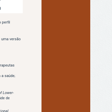
4
perfil
e uma versão
erapeutas
m a saúde;
f Lower-
úde de
ional