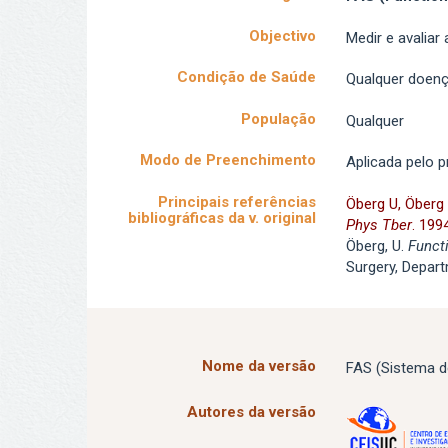
Objectivo
Medir e avaliar
Condição de Saúde
Qualquer doenç
População
Qualquer
Modo de Preenchimento
Aplicada pelo p
Principais referências
Öberg U, Öberg 
bibliográficas da v. original
Phys Tber
. 199
Öberg, U.
Funct
Surgery, Depart
Nome da versão
FAS (Sistema d
Autores da versão