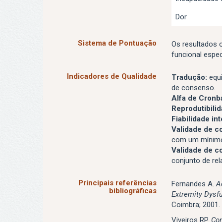
Dor
Sistema de Pontuação
Os resultados 
funcional espec
Indicadores de Qualidade
Tradução:
equi
de consenso.
Alfa de Cronb
Reprodutibili
Fiabilidade in
Validade de c
com um mínimo 
Validade de c
conjunto de re
Principais referências
Fernandes A.
Ad
bibliográficas
Extremity Dysf
Coimbra; 2001.
Viveiros RP.
Con