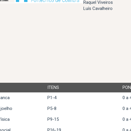
Raquel Viveiros
Luís Cavalheiro
ITENS
PON
 anca
P1-4
0 a 
 joelho
P5-8
0 a 
ísica
P9-15
0 a 
social
P16-19
0 a 