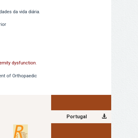
ades da vida diária.
ior
remity dysfunction.
ent of Orthopaedic
Portugal