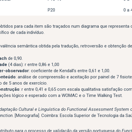
P20
0 a 
obtidos para cada item são traçados num diagrama que representa o 
ífico de cada indivíduo.
valência semântica obtida pela tradução, retroversão e obtenção d
ach
de 0,90.
dade
(4 dias): r entre 0,86 e 1,00
ter-observador
: coeficiente de Kendall’s entre 0,61 e 1,00.
onteúdo
: análise de compreensão e aceitação por painel de 7 fisiot
de 5 anos de exercício.
onstrução
: r entre 0,41 e 0,65 com escala qualitativa satisfação co
lações lógico e esperado com a WOMAC e o Time Walking Test.
aptação Cultural e Linguística do Functional Assessment System o
unction
. [Monografia]. Coimbra: Escola Superior de Tecnologia da Sa
tributo para o processo de validação da versão portuguesa do Funct