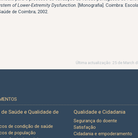
tem of Lower-Extremity Dysfunction
. [Monografia]. Coimbra: Escol
Saúde de Coimbra; 2002.
Última actualização: 25 de March d
UMENTOS
 de Saúde e Qualidade de
Qualidade e Cidadania
Segurança do doente
icos de condição de saúde
Satisfação
icos de população
Cidadania e empoderamento