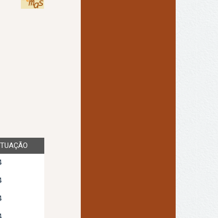
TUAÇÃO
4
4
4
4