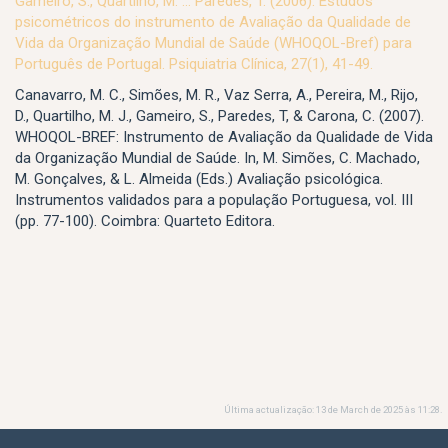
Gameiro, S., Quartilho, M. … Paredes, T. (2006). Estudos
psicométricos do instrumento de Avaliação da Qualidade de
Vida da Organização Mundial de Saúde (WHOQOL-Bref) para
Português de Portugal. Psiquiatria Clínica, 27(1), 41-49.
Canavarro, M. C., Simões, M. R., Vaz Serra, A., Pereira, M., Rijo,
D., Quartilho, M. J., Gameiro, S., Paredes, T, & Carona, C. (2007).
WHOQOL-BREF: Instrumento de Avaliação da Qualidade de Vida
da Organização Mundial de Saúde. In, M. Simões, C. Machado,
M. Gonçalves, & L. Almeida (Eds.) Avaliação psicológica.
Instrumentos validados para a população Portuguesa, vol. III
(pp. 77-100). Coimbra: Quarteto Editora.
Última actualização: 13 de March de 2025 às 11:28.