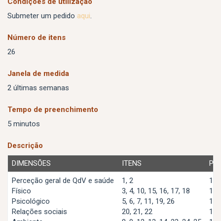
Condições de utilização
Submeter um pedido
aqui
.
Número de itens
26
Janela de medida
2 últimas semanas
Tempo de preenchimento
5 minutos
Descrição
DIMENSÕES
ITENS
PO
Perceção geral de QdV e saúde
1, 2
1 a
Físico
3, 4, 10, 15, 16, 17, 18
1 a
Psicológico
5, 6, 7, 11, 19, 26
1 a
Relações sociais
20, 21, 22
1 a