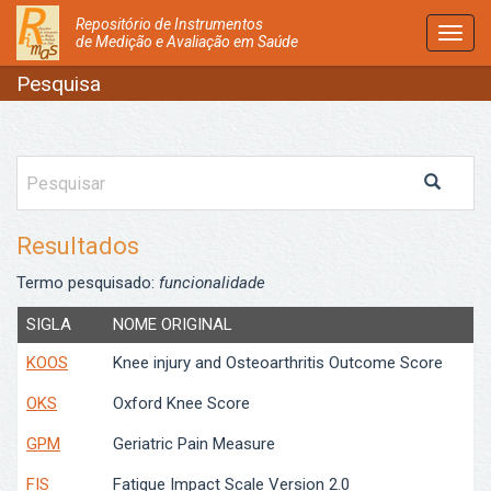
Repositório de Instrumentos
Activ
de Medição e Avaliação em Saúde
Nave
Pesquisa
Resultados
Termo pesquisado:
funcionalidade
SIGLA
NOME ORIGINAL
KOOS
Knee injury and Osteoarthritis Outcome Score
OKS
Oxford Knee Score
GPM
Geriatric Pain Measure
FIS
Fatigue Impact Scale Version 2.0