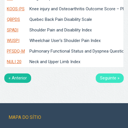
KOOS-PS
Knee injury and Osteoarthritis Outcome Score – Phys
QBPDS
Quebec Back Pain Disability Scale
SPADI
Shoulder Pain and Disability Index
WUSPI
Wheelchair User's Shoulder Pain Index
PFSDQ-M
Pulmonary Functional Status and Dyspnea Questionna
NULI 20
Neck and Upper Limb Index
«
Anterior
Seguinte
»
MAPA DO SÍTIO