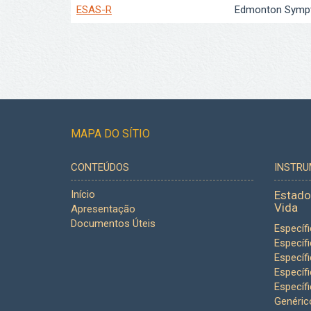
ESAS-R
Edmonton Symp
MAPA DO SÍTIO
CONTEÚDOS
INSTR
Início
Estado
Vida
Apresentação
Documentos Úteis
Específ
Específ
Específ
Específ
Específ
Genéric