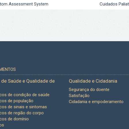
tom Assessment System
Cuidados Paliat
UMENTOS
 de Saúde e Qualidade de
Qualidade e Cidadania
Segurança do doente
icos de condição de saúde
Satisfação
icos de população
Cidadania e empoderamento
icos de sinais e sintomas
icos de região do corpo
icos de domínio
os