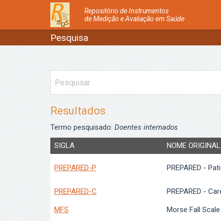
Repositório de Instrumentos
de Medição e Avaliação em Saúde
Pesquisa
Resultados
Termo pesquisado:
Doentes internados
SIGLA
NOME ORIGINAL
PREPARED-P
PREPARED - Pati
PREPARED-C
PREPARED - Car
MFS
Morse Fall Scale